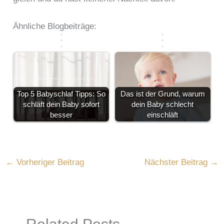
h
n
d
m
h
ü
e
e
u
e
l
n
n
n
Ähnliche Blogbeiträge:
…
n
e
d
…
?
r
e
Top 5 Babyschlaf Tipps: So
Das ist der Grund, warum
schläft dein Baby sofort
dein Baby schlecht
besser
einschläft
←
Vorheriger Beitrag
Nächster Beitrag
→