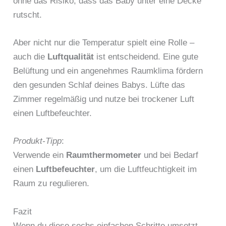
ohne das Risiko, dass das Baby unter eine Decke
D
i
e
rutscht.
n
i
S
B
D
n
D
o
a
Aber nicht nur die Temperatur spielt eine Rolle –
i
e
e
s
b
e
3
auch die
Luftqualität
ist entscheidend. Eine gute
i
c
y
3
e
n
Belüftung und ein angenehmes Raumklima fördern
h
a
g
r
B
l
l
den gesunden Schlaf deines Babys. Lüfte das
r
s
a
ä
l
ö
t
Zimmer regelmäßig und nutze bei trockener Luft
b
f
e
ß
e
y
einen Luftbefeuchter.
t
i
t
n
s
d
n
e
S
c
e
e
n
c
Produkt-Tipp
:
h
i
i
S
h
l
Verwende ein
Raumthermometer
und bei Bedarf
n
n
c
r
ä
B
s
einen
Luftbefeuchter
, um die Luftfeuchtigkeit im
h
i
f
a
c
l
t
Raum zu regulieren.
B
t
b
h
a
t
a
n
y
l
f
e
b
u
E
a
Fazit
p
-
y
r
N
f
Wenn du diese sechs einfachen Schritte umsetzt,
r
B