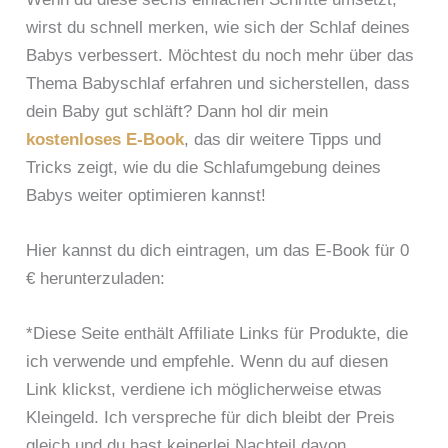
s
3
D
e
o
a
c
0
wirst du schnell merken, wie sich der Schlaf deines
L
n
b
b
h
M
I
u
Babys verbessert. Möchtest du noch mehr über das
l
y
l
i
C
n
Thema Babyschlaf erfahren und sicherstellen, dass
e
s
a
n
H
d
m
c
f
u
dein Baby gut schläft? Dann hol dir mein
d
d
e
h
:
t
u
u
kostenloses E-Book
, das dir weitere Tipps und
b
l
M
e
r
r
Tricks zeigt, wie du die Schlafumgebung deines
e
a
e
n
c
c
i
f
i
-
Babys weiter optimieren kannst!
h
h
B
S
n
d
–
s
a
o
e
a
i
c
Hier kannst du dich eintragen, um das E-Book für 0
b
f
3
s
n
h
y
o
g
s
€ herunterzuladen:
1
l
s
r
r
i
0
a
–
t
ö
n
e
f
*Diese Seite enthält Affiliate Links für Produkte, die
u
m
ß
d
i
e
n
a
t
d
ich verwende und empfehle. Wenn du auf diesen
n
n
d
ß
e
i
Link klickst, verdiene ich möglicherweise etwas
f
l
w
n
n
e
a
e
Kleingeld. Ich verspreche für dich bleibt der Preis
i
a
F
G
c
r
e
h
e
r
gleich und du hast keinerlei Nachteil davon.